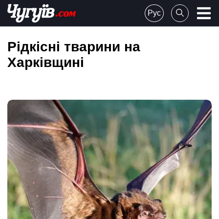
Skip
Рус
to
Chuguiv
content
Рідкісні тварини на
Харківщині