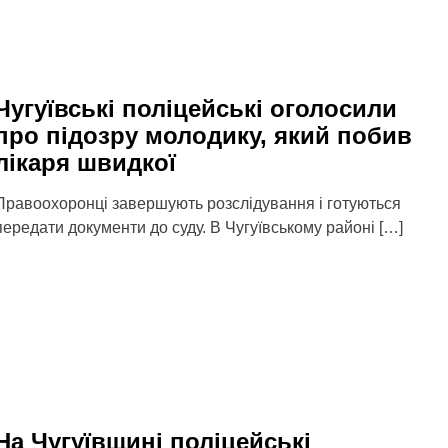
Чугуївські поліцейські оголосили
про підозру молодику, який побив
лікаря швидкої
Правоохоронці завершують розслідування і готуються
передати документи до суду. В Чугуївському районі […]
На Чугуївщині поліцейські