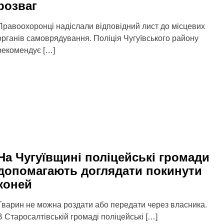
розваг
Правоохоронці надіслали відповідний лист до місцевих
органів самоврядування. Поліція Чугуївського району
рекомендує […]
На Чугуївщині поліцейські громади
допомагають доглядати покинути
коней
Тварин не можна роздати або передати через власника.
В Старосалтівській громаді поліцейські […]