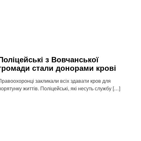
Поліцейські з Вовчанської
громади стали донорами крові
Правоохоронці закликали всіх здавати кров для
порятунку життів. Поліцейські, які несуть службу […]