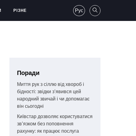
Рус
И
РІЗНЕ
Поради
Миття рук з сіллю від хвороб і
бідності: звідки з’явився цей
народний звичай і чи допомагає
він сьогодні
Київстар дозволяє користуватися
зв’язком без поповнення
рахунку: як працює послуга