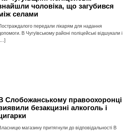
знайшли чоловіка, що загубився
між селами
Постраждалого передали лікарям для надання
допомоги. В Чугуївському районі поліцейські відшукали і
[…]
В Слобожанському правоохоронці
виявили безакцизні алкоголь і
цигарки
Власницю магазину притягнули до відповідальності В