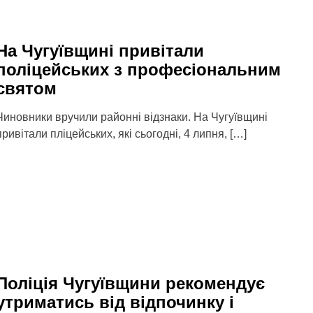
На Чугуївщині привітали
поліцейських з професіональним
святом
Чиновники вручили районні відзнаки. На Чугуївщині
привітали пліцейських, які сьогодні, 4 липня, […]
Поліція Чугуївщини рекомендує
утриматись від відпочинку і