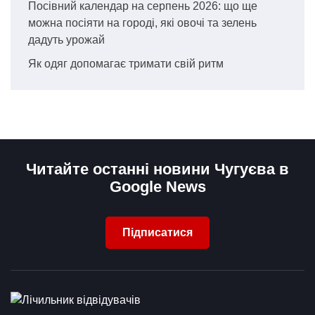
Посівний календар на серпень 2026: що ще
можна посіяти на городі, які овочі та зелень
дадуть урожай
Як одяг допомагає тримати свій ритм
Читайте останні новини Чугуєва в
Google News
Підписатися