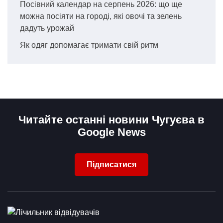
Посівний календар на серпень 2026: що ще
можна посіяти на городі, які овочі та зелень
дадуть урожай
Як одяг допомагає тримати свій ритм
Читайте останні новини Чугуєва в
Google News
Підписатися