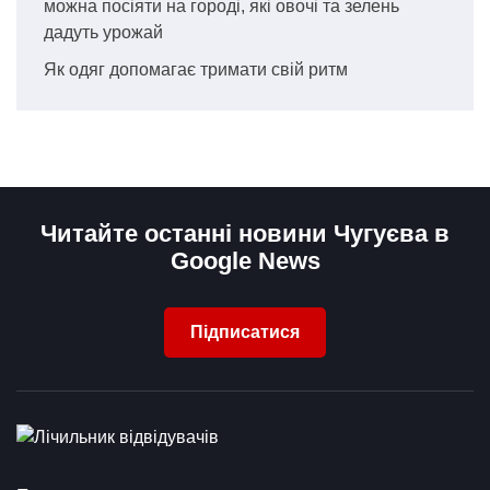
можна посіяти на городі, які овочі та зелень
дадуть урожай
Як одяг допомагає тримати свій ритм
Читайте останні новини Чугуєва в
Google News
Підписатися