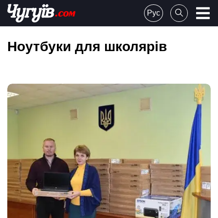
Skip
Рус
to
Chuguiv
content
Ноутбуки для школярів