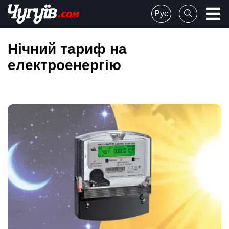
Skip
Рус
to
Chuguiv
content
Нічний тариф на
електроенергію