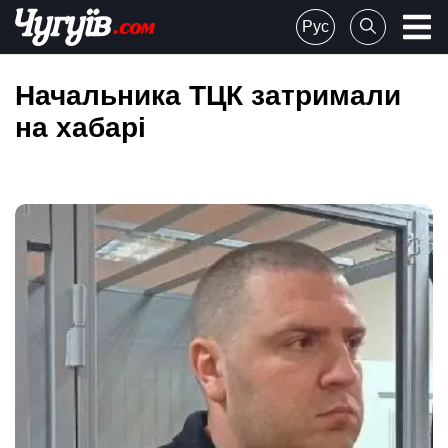
Skip
Рус
to
Chuguiv
content
Начальника ТЦК затримали
на хабарі