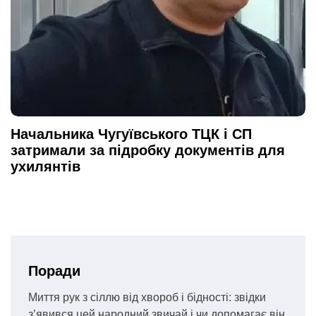
Начальника Чугуївського ТЦК і СП
затримали за підробку документів для
ухилянтів
Поради
Миття рук з сіллю від хвороб і бідності: звідки
з’явився цей народний звичай і чи допомагає він