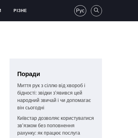
Рус
И
РІЗНЕ
Поради
Миття рук з сіллю від хвороб і
бідності: звідки з’явився цей
народний звичай і чи допомагає
він сьогодні
Київстар дозволяє користуватися
зв’язком без поповнення
рахунку: як працює послуга