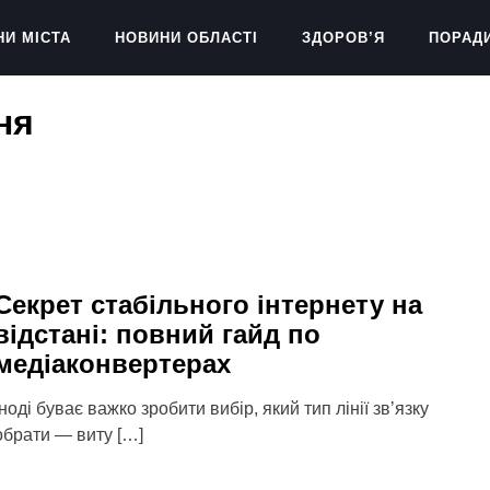
НИ МІСТА
НОВИНИ ОБЛАСТІ
ЗДОРОВ’Я
ПОРАД
ня
Секрет стабільного інтернету на
відстані: повний гайд по
медіаконвертерах
Іноді буває важко зробити вибір, який тип лінії звʼязку
обрати — виту […]