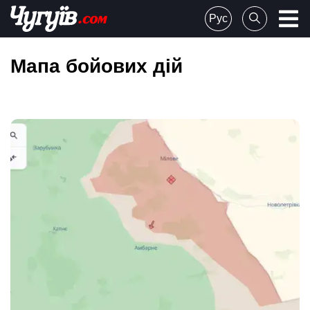
Skip
Рус
to
Chuguiv
content
Мапа бойових дій