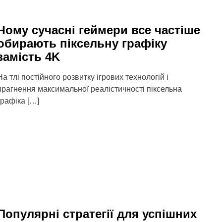
Чому сучасні геймери все частіше
обирають піксельну графіку
замість 4K
На тлі постійного розвитку ігрових технологій і
прагнення максимальної реалістичності піксельна
графіка […]
Популярні стратегії для успішних