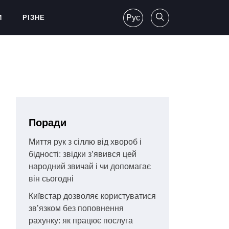
Рус
И
РІЗНЕ
Поради
Миття рук з сіллю від хвороб і
бідності: звідки з’явився цей
народний звичай і чи допомагає
він сьогодні
Київстар дозволяє користуватися
зв’язком без поповнення
рахунку: як працює послуга