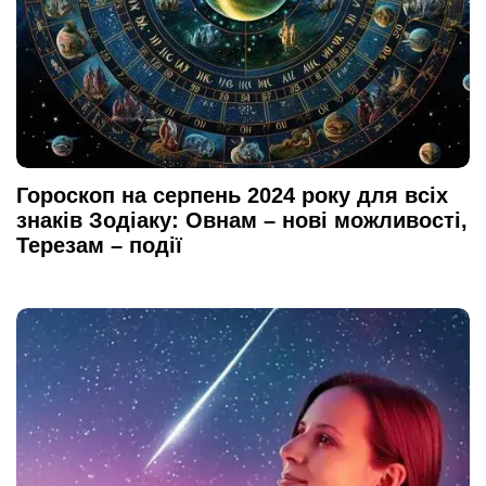
Гороскоп на серпень 2024 року для всіх
знаків Зодіаку: Овнам – нові можливості,
Терезам – події