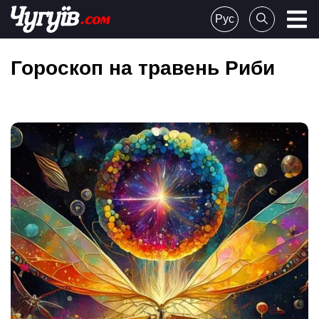
Skip
Рус
to
Chuguiv
content
Гороскоп на травень Риби