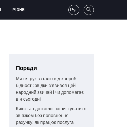
Рус
И
РІЗНЕ
Поради
Миття рук з сіллю від хвороб і
бідності: звідки з’явився цей
народний звичай і чи допомагає
він сьогодні
Київстар дозволяє користуватися
зв’язком без поповнення
рахунку: як працює послуга