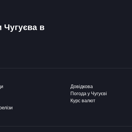
и Чугуєва в
ди
Довідкова
Погода у Чугуєві
Курс валют
релізи