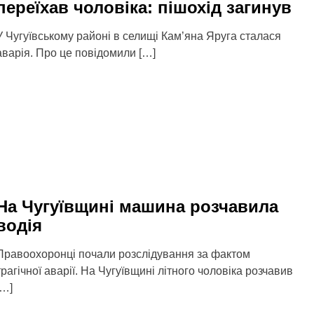
переїхав чоловіка: пішохід загинув
У Чугуївському районі в селищі Кам’яна Яруга сталася
аварія. Про це повідомили […]
На Чугуївщині машина розчавила
водія
Правоохоронці почали розслідування за фактом
трагічної аварії. На Чугуївщині літного чоловіка розчавив
[…]