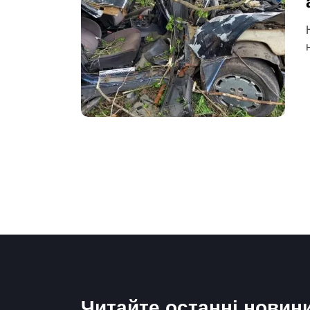
Навігація
записів
Читайте останні новин