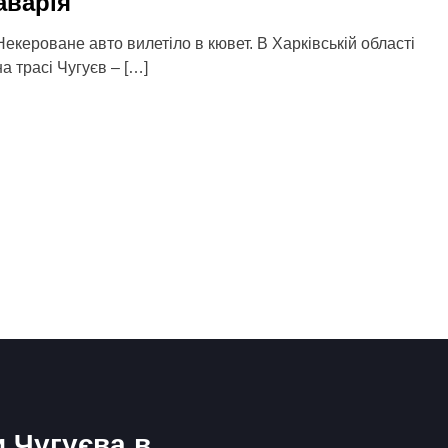
аварія
Некероване авто вилетіло в кювет. В Харківській області
на трасі Чугуєв – […]
и Чугуєва в