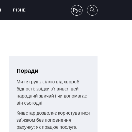
Рус
И
РІЗНЕ
Поради
Миття рук з сіллю від хвороб і
бідності: звідки з’явився цей
народний звичай і чи допомагає
він сьогодні
Київстар дозволяє користуватися
зв’язком без поповнення
рахунку: як працює послуга