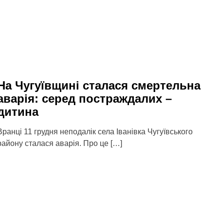
На Чугуївщині сталася смертельна
аварія: серед постраждалих –
дитина
Вранці 11 грудня неподалік села Іванівка Чугуївського
району сталася аварія. Про це […]