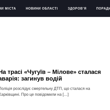
НИ МІСТА
НОВИНИ ОБЛАСТІ
ЗДОРОВ’Я
ПОРАД
На трасі «Чугуїв – Мілове» сталася
аварія: загинув водій
Поліція розслідує смертельну ДТП, що сталася на
Харківщині. Про це повідомили на […]