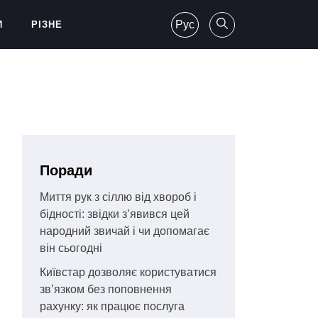
Рус
И
РІЗНЕ
Поради
Миття рук з сіллю від хвороб і
бідності: звідки з’явився цей
народний звичай і чи допомагає
він сьогодні
Київстар дозволяє користуватися
зв’язком без поповнення
рахунку: як працює послуга