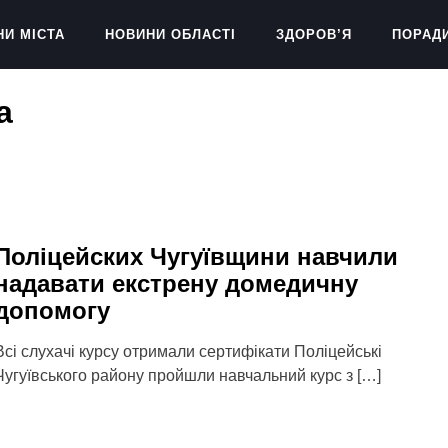
НИ МІСТА
НОВИНИ ОБЛАСТІ
ЗДОРОВ’Я
ПОРАД
а
Поліцейских Чугуївщини навчили
надавати екстрену домедичну
допомогу
Всі слухачі курсу отримали сертифікати Поліцейські
Чугуївського району пройшли навчальний курс з […]