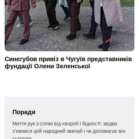
Синєгубов привіз в Чугуїв представників
фундації Олени Зеленської
Поради
Миття рук з сіллю від хвороб і бідності: звідки
з’явився цей народний звичай і чи допомагає він
сьогодні