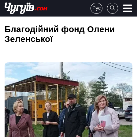
Skip
Рус
to
Chuguiv
content
Благодійний фонд Олени
Зеленської