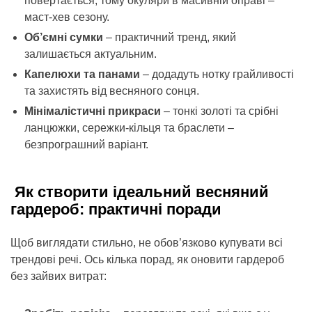
повертається, тому окуляри в масивній оправі –
маст-хев сезону.
Об’ємні сумки
– практичний тренд, який
залишається актуальним.
Капелюхи та панами
– додадуть нотку грайливості
та захистять від весняного сонця.
Мінімалістичні прикраси
– тонкі золоті та срібні
ланцюжки, сережки-кільця та браслети –
безпрограшний варіант.
Як створити ідеальний весняний
гардероб: практичні поради
Щоб виглядати стильно, не обов’язково купувати всі
трендові речі. Ось кілька порад, як оновити гардероб
без зайвих витрат: