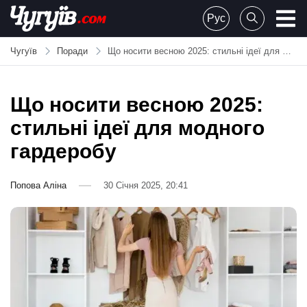
Skip
Рус
to
Chuguiv
content
Чугуїв
Поради
Що носити весною 2025: стильні ідеї для модного гардеробу
Що носити весною 2025:
стильні ідеї для модного
гардеробу
Попова Аліна
30 Січня 2025, 20:41