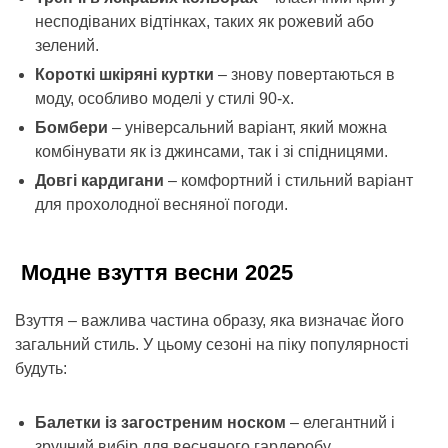
несподіваних відтінках, таких як рожевий або
зелений.
Короткі шкіряні куртки
– знову повертаються в
моду, особливо моделі у стилі 90-х.
Бомбери
– універсальний варіант, який можна
комбінувати як із джинсами, так і зі спідницями.
Довгі кардигани
– комфортний і стильний варіант
для прохолодної весняної погоди.
Модне взуття весни 2025
Взуття – важлива частина образу, яка визначає його
загальний стиль. У цьому сезоні на піку популярності
будуть:
Балетки із загостреним носком
– елегантний і
зручний вибір для весняного гардеробу.