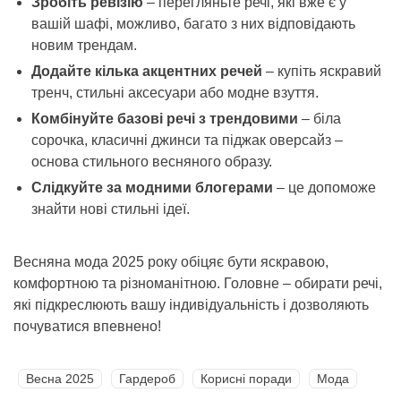
Зробіть ревізію
– перегляньте речі, які вже є у
вашій шафі, можливо, багато з них відповідають
новим трендам.
Додайте кілька акцентних речей
– купіть яскравий
тренч, стильні аксесуари або модне взуття.
Комбінуйте базові речі з трендовими
– біла
сорочка, класичні джинси та піджак оверсайз –
основа стильного весняного образу.
Слідкуйте за модними блогерами
– це допоможе
знайти нові стильні ідеї.
Весняна мода 2025 року обіцяє бути яскравою,
комфортною та різноманітною. Головне – обирати речі,
які підкреслюють вашу індивідуальність і дозволяють
почуватися впевнено!
Весна 2025
Гардероб
Корисні поради
Мода