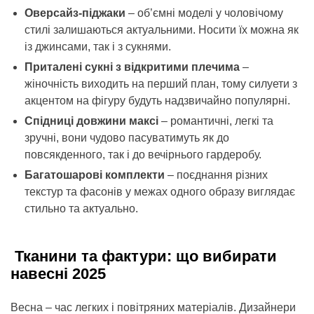
Оверсайз-піджаки
– об’ємні моделі у чоловічому
стилі залишаються актуальними. Носити їх можна як
із джинсами, так і з сукнями.
Приталені сукні з відкритими плечима
–
жіночність виходить на перший план, тому силуети з
акцентом на фігуру будуть надзвичайно популярні.
Спідниці довжини максі
– романтичні, легкі та
зручні, вони чудово пасуватимуть як до
повсякденного, так і до вечірнього гардеробу.
Багатошарові комплекти
– поєднання різних
текстур та фасонів у межах одного образу виглядає
стильно та актуально.
Тканини та фактури: що вибирати
навесні 2025
Весна – час легких і повітряних матеріалів. Дизайнери