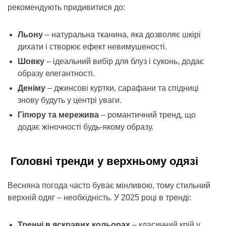
рекомендують придивитися до:
Льону
– натуральна тканина, яка дозволяє шкірі
дихати і створює ефект невимушеності.
Шовку
– ідеальний вибір для блуз і суконь, додає
образу елегантності.
Деніму
– джинсові куртки, сарафани та спідниці
знову будуть у центрі уваги.
Гіпюру та мережива
– романтичний тренд, що
додає жіночності будь-якому образу.
Головні тренди у верхньому одязі
Весняна погода часто буває мінливою, тому стильний
верхній одяг – необхідність. У 2025 році в тренді:
Тренчі в яскравих кольорах
– класичний крій у