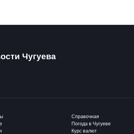
ости Чугуева
ты
Справочная
е
Погода в Чугуеве
и
Курс валют