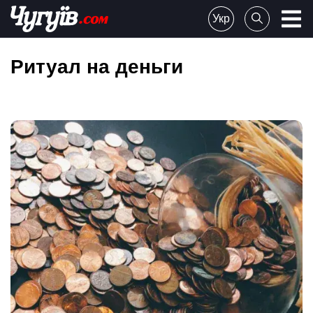
Skip
Укр
to
Chuguiv
content
Ритуал на деньги