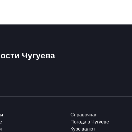
ости Чугуева
ты
Справочная
е
Погода в Чугуеве
и
Курс валют