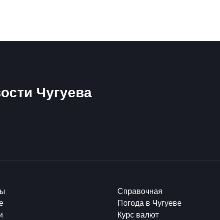
ости Чугуева
ты
Справочная
е
Погода в Чугуеве
и
Курс валют