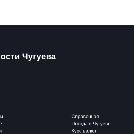
ости Чугуева
ты
Справочная
е
Погода в Чугуеве
и
Курс валют