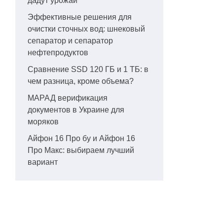
дадут урожай
Эффективные решения для
очистки сточных вод: шнековый
сепаратор и сепаратор
нефтепродуктов
Сравнение SSD 120 ГБ и 1 ТБ: в
чем разница, кроме объема?
МАРАД верификация
документов в Украине для
моряков
Айфон 16 Про бу и Айфон 16
Про Макс: выбираем лучший
вариант