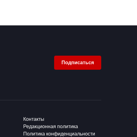
Подписаться
Контакты
Редакционная политика
Политика конфиденциальности