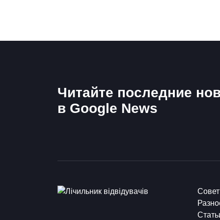
Читайте последние нов
в Google News
Сове
Разно
Стать