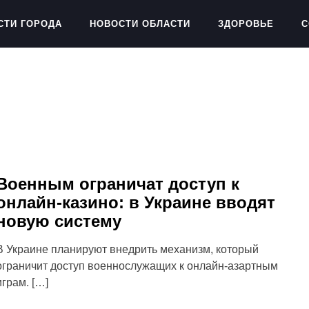
СТИ ГОРОДА
НОВОСТИ ОБЛАСТИ
ЗДОРОВЬЕ
С
Военным ограничат доступ к
онлайн-казино: в Украине вводят
новую систему
В Украине планируют внедрить механизм, который
ограничит доступ военнослужащих к онлайн-азартным
играм. […]