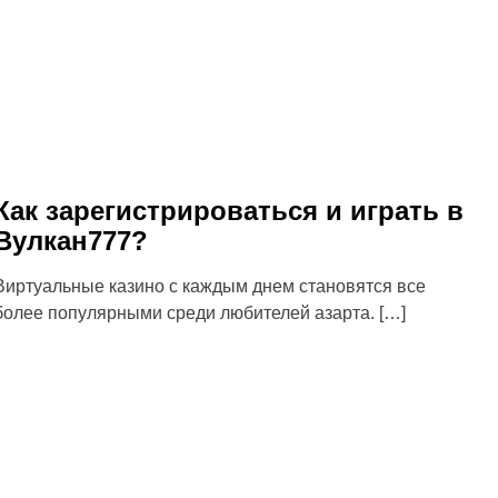
Как зарегистрироваться и играть в
Вулкан777?
Виртуальные казино с каждым днем становятся все
более популярными среди любителей азарта. […]