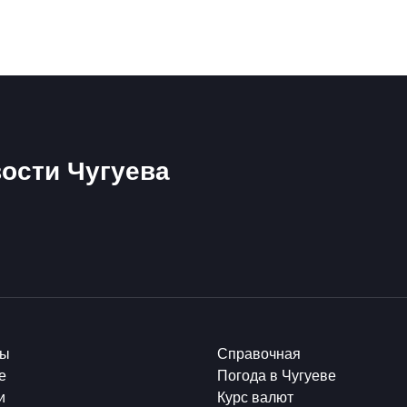
ости Чугуева
ты
Справочная
е
Погода в Чугуеве
и
Курс валют