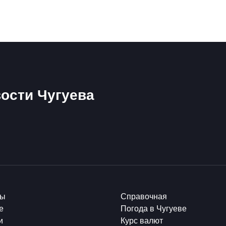
ости Чугуева
ты
Справочная
е
Погода в Чугуеве
и
Курс валют