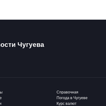
ости Чугуева
ты
Справочная
е
Погода в Чугуеве
и
Курс валют