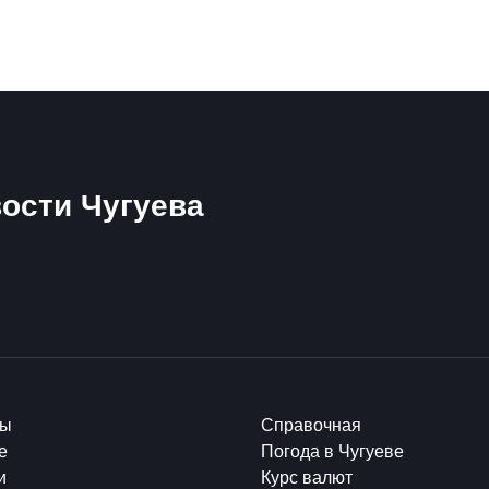
ости Чугуева
ты
Справочная
е
Погода в Чугуеве
и
Курс валют